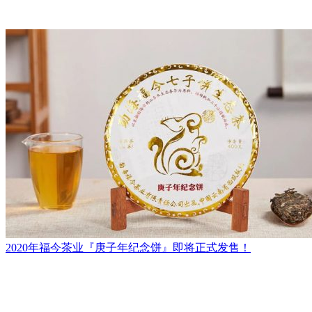
2020年福今茶业『庚子年纪念饼』即将正式发售！