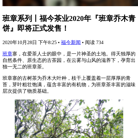
班章系列丨福今茶业2020年『班章乔木青
饼』即将正式发售！
2020年10月28日 下午8:25
•
福今新闻
•
阅读 734
班章
寨，在爱茶人士的眼中，是一片神圣的土地。得天独厚的
自然条件、原生态的古茶园，在云雾与山风的滋养下，孕育出
独一无二的班章茶。
班章寨的古树茶为乔木大叶种，枝干上覆盖着一层厚厚的青
苔，芽叶粗壮饱满，蕴含丰富的有机物，为班章茶丰富的滋味
层次提供了物质基础。