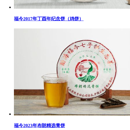
福今2017年丁酉年纪念饼（鸡饼）
福今2023年布朗精选青饼