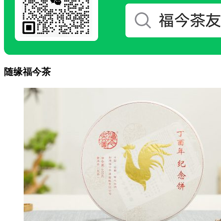
随缘福今茶