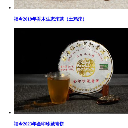
福今2019年乔木生态沱茶（土鸡沱）
福今2023年金印珍藏青饼