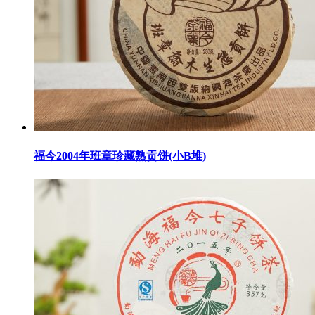
福今2004年班章珍藏熟贡饼(小B堆)