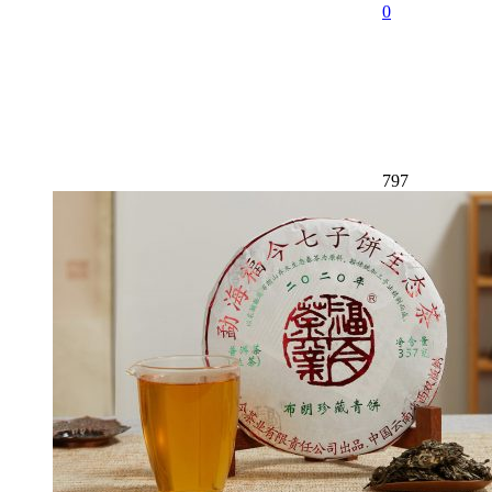
0
797