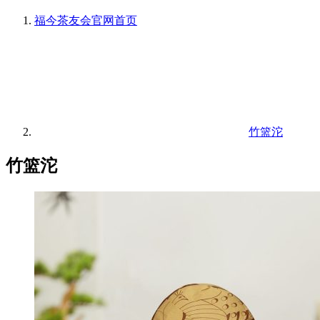
福今茶友会官网
首页
竹篮沱
竹篮沱