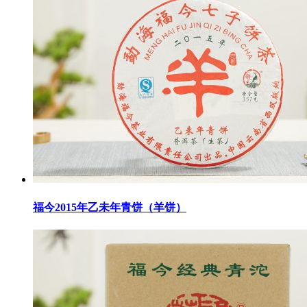
福今2015年乙未年青饼（羊饼）