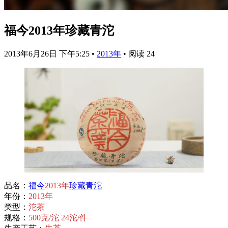
福今2013年珍藏青沱
2013年6月26日 下午5:25
•
2013年
•
阅读 24
品名：
福今
2013年
珍藏
青沱
年份：
2013年
类型：
沱茶
规格：
500克/沱 24沱/件