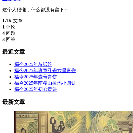
这个人很懒，什么都没有留下～
1.1K
文章
1
评论
4
问题
3
回答
最近文章
福今2025年灰纸沱
福今2025年班章孔雀六星青饼
福今2025年壹号青饼
福今2025年南糯山拔玛小圆饼
福今2025年初心青饼
最新文章