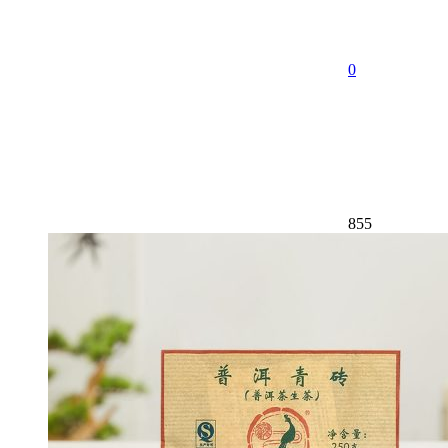
0
855