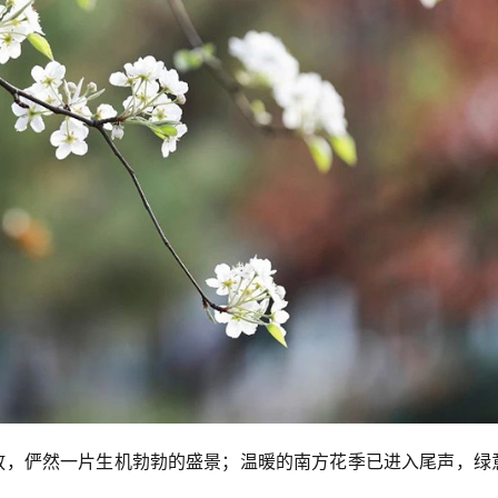
放，俨然一片生机勃勃的盛景；温暖的南方花季已进入尾声，绿