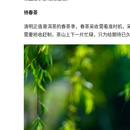
待春茶
清明正值普洱茶的春茶季，春茶采收需看准时机，
需要抢收赶制，茶山上下一片忙碌，只为给期待已