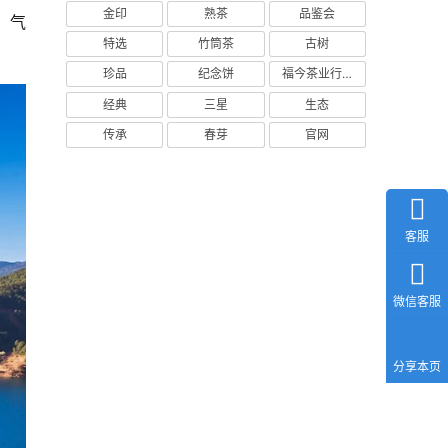
金印
熟茶
品鉴会
，气
特选
竹筒茶
古树
珍品
纪念饼
福今茶业行情网
经典
三星
生态
传承
春芽
官网
客服
微信客服
分享本页