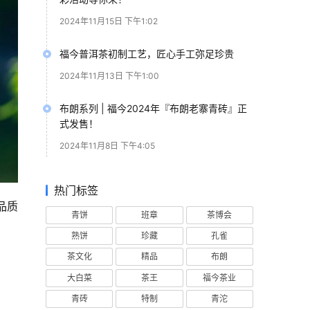
2024年11月15日 下午1:02
福今普洱茶初制工艺，匠心手工弥足珍贵
2024年11月13日 下午1:00
布朗系列 | 福今2024年『布朗老寨青砖』正
式发售！
2024年11月8日 下午4:05
热门标签
品质
青饼
班章
茶博会
熟饼
珍藏
孔雀
茶文化
精品
布朗
大白菜
茶王
福今茶业
青砖
特制
青沱