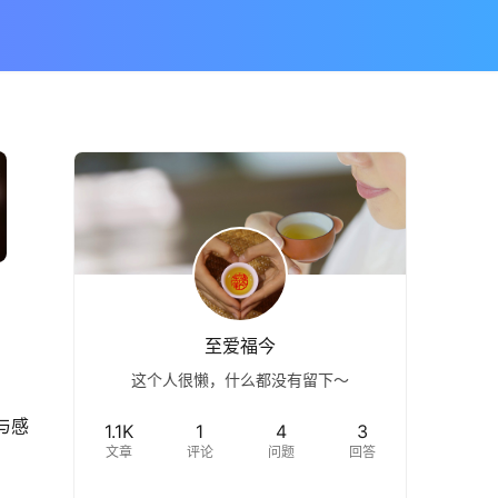
至爱福今
这个人很懒，什么都没有留下～
与感
1.1K
1
4
3
文章
评论
问题
回答