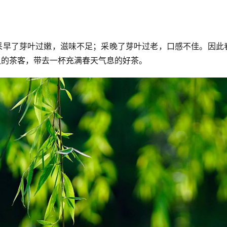
采早了芽叶过嫩，滋味不足；采晚了芽叶过老，口感不佳。因此
久的茶客，带去一杯充满春天气息的好茶。